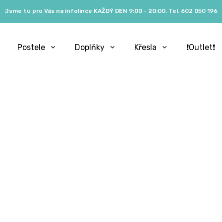
Jsme tu pro Vás na infolince KAŽDÝ DEN 9:00 - 20:00. Tel. 602 050 196
Postele
Doplňky
Křesla
❗️Outlet❗️