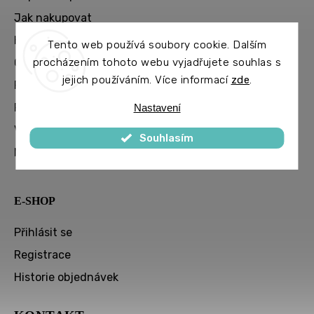
Jak nakupovat
Hodnocení obchodu
Tento web používá soubory cookie. Dalším
Obchodní podmínky
procházením tohoto webu vyjadřujete souhlas s
jejich používáním. Více informací
zde
.
Podmínky ochrany osobních údajů
Podmínky akce Měsíc vysněného spánku na zkoušku
Nastavení
Velkoobchod
Souhlasím
Moje objednávka
E-SHOP
Přihlásit se
Registrace
Historie objednávek