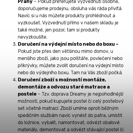
Prahy
– Pokud preferujete vyzvednutí osobně,
doporučujeme prodejnu, obsluha vás ráda přivítá.
Navíc si u nás můžete produkty prohlédnout a
vyzkoušet. Vyzvednutí přímo v našem skladu je
také možné, jen pozor, tam si produkty
nevyzkoušíte.
Doručení na výdejní místo nebo do boxu –
Pokud jste přes den většinou mimo domov, u
menšího zboží, jako jsou polštáře, povlečení nebo
přikrývky, můžete zvolit doručení na výdejní místo
nebo do výdejního boxu. Tam na Vás zboží počká.
Doručení zboží s možností montáže,
demontáže a odvozu staré matrace a
postele
– Tzv. doprava Dreamy je nejpohodlnější
možností, pokud kupujete postel či celý postelový
set včetně matrací. Zboží umíme oproti běžným
spedičním službám navíc vynést do patra, umístit
do ložnice, vybalit, namontovat, odvézt obalové
materiály, demontovat a odvézt stávající postel či