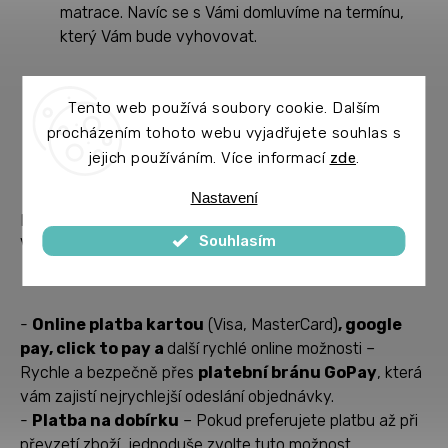
matrace. Navíc se s Vámi domluvíme na termínu,
který Vám bude vyhovovat.
Tento web používá soubory cookie. Dalším
Možnosti platby – Vyberte si, co vám
procházením tohoto webu vyjadřujete souhlas s
vyhovuje
jejich používáním. Více informací
zde
.
Nastavení
Když přijde na platbu, snažíme se být co nejflexibilnější.
Souhlasím
V našem e-shopu můžete využít následující možnosti:
-
Online platba kartou
(Visa, MasterCard)
, google
pay, click to pay a
další rychlé online možnosti –
Rychle a bezpečně přes
platební bránu GoPay
, která
vám zajistí nejrychlejší odeslání objednávky.
-
Platba na dobírku
– Pokud preferujete platbu až při
převzetí zboží, jednoduše zvolte tuto možnost.