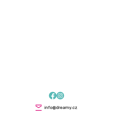
Facebook
Instagram
info
@
dreamy.cz