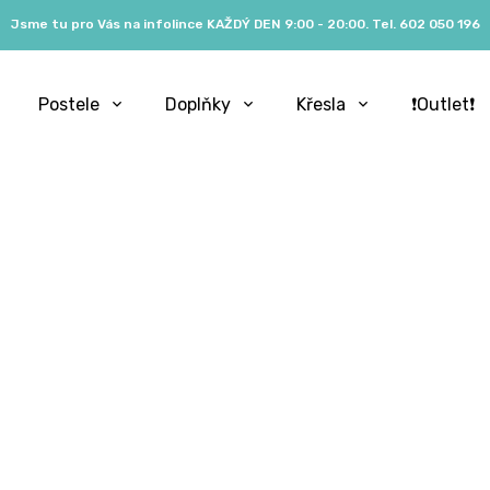
Jsme tu pro Vás na infolince KAŽDÝ DEN 9:00 - 20:00. Tel. 602 050 196
Postele
Doplňky
Křesla
❗️Outlet❗️