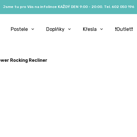
Jsme tu pro Vás na infolince KAŽDÝ DEN 9:00 - 20:00. Tel. 602 050 196
Postele
Doplňky
Křesla
❗️Outlet❗️
ower Rocking Recliner