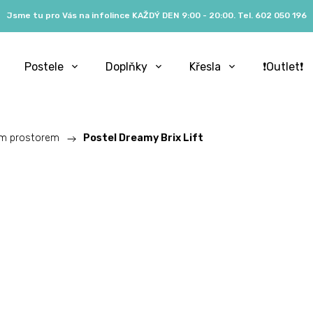
Jsme tu pro Vás na infolince KAŽDÝ DEN 9:00 - 20:00. Tel. 602 050 196
Postele
Doplňky
Křesla
❗️Outlet❗️
ým prostorem
/
Postel Dreamy Brix Lift