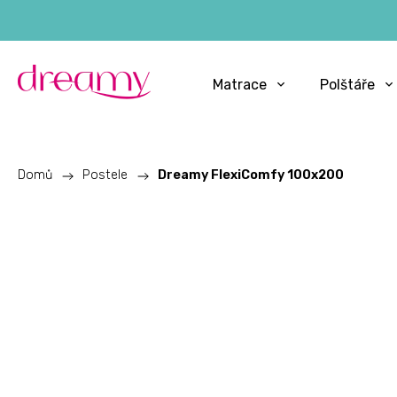
Matrace
Polštáře
Domů
/
Postele
/
Dreamy FlexiComfy 100x200