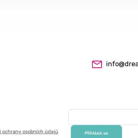
info
@
dre
 ochrany osobních údajů
Přihlásit se