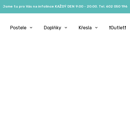
Jsme tu pro Vás na infolince KAŽDÝ DEN 9:00 - 20:00. Tel. 602 050 196
Postele
Doplňky
Křesla
❗️Outlet❗️