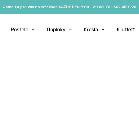
Jsme tu pro Vás na infolince KAŽDÝ DEN 9:00 - 20:00. Tel. 602 050 196
Postele
Doplňky
Křesla
❗️Outlet❗️