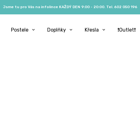
Jsme tu pro Vás na infolince KAŽDÝ DEN 9:00 - 20:00. Tel. 602 050 196
Postele
Doplňky
Křesla
❗️Outlet❗️