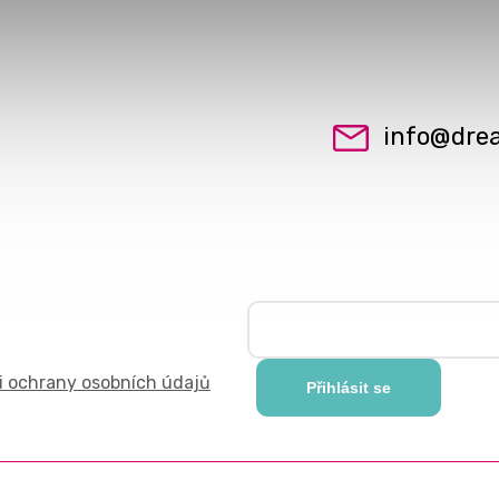
info
@
dre
 ochrany osobních údajů
Přihlásit se