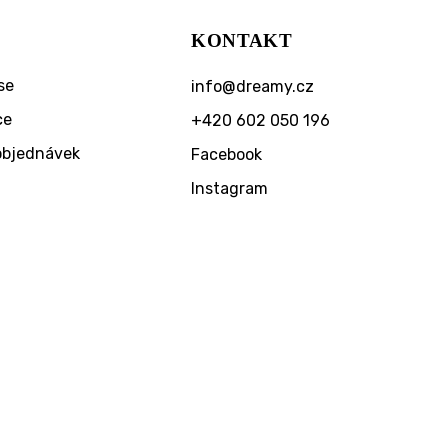
KONTAKT
se
info
@
dreamy.cz
ce
+420 602 050 196
 objednávek
Facebook
Instagram