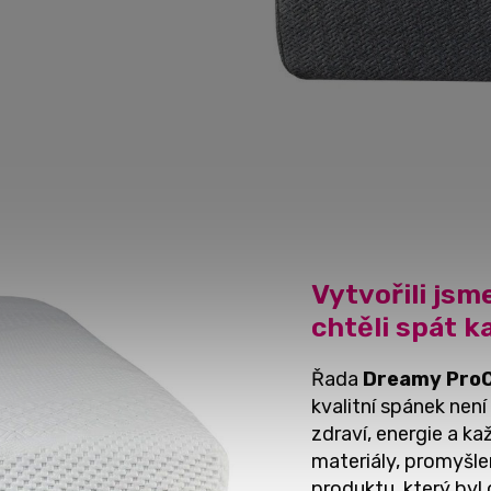
Vytvořili js
chtěli spát k
Řada
Dreamy Pro
kvalitní spánek není
zdraví, energie a 
materiály, promyšl
produktu, který byl 