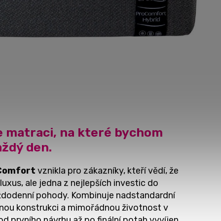
me matraci, na které bychom
aždý den.
Comfort
vznikla pro zákazníky, kteří vědí, že
 luxus, ale jedna z nejlepších investic do
každodenní pohody. Kombinuje nadstandardní
enou konstrukci a mimořádnou životnost v
od prvního návrhu až po finální potah vyvíjen