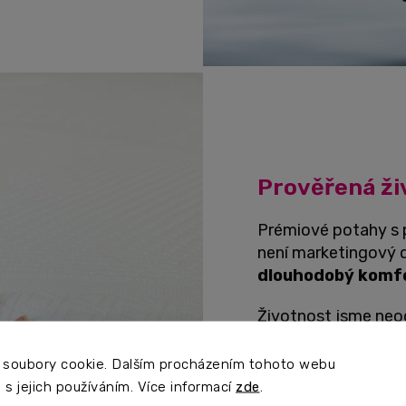
Prověřená ži
Prémiové potahy s p
není marketingový d
dlouhodobý komf
Životnost jsme neod
zátěžových testech.
ProComfort navržen
 soubory cookie. Dalším procházením tohoto webu
používání
.
 s jejich používáním. Více informací
zde
.