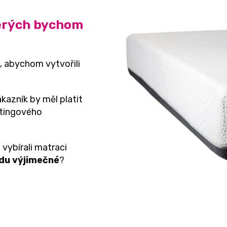
terých bychom
, abychom vytvořili
ákazník by měl platit
etingového
 vybírali matraci
du výjimečné
?