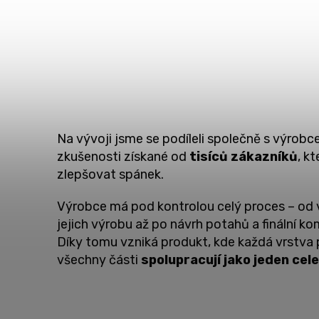
Na vývoji jsme se podíleli společně s výrobc
zkušenosti získané od
tisíců zákazníků
, k
zlepšovat spánek.
Výrobce má pod kontrolou celý proces – od 
jejich výrobu až po návrh potahů a finální k
Díky tomu vzniká produkt, kde každá vrstva p
všechny části
spolupracují jako jeden cel