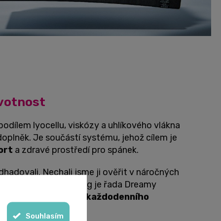
votnost
odílem lyocellu, viskózy a uhlíkového vlákna
oplněk. Je součástí systému, jehož cílem je
ort
a zdravé prostředí pro spánek.
hadovali. Nechali jsme ji ověřit v náročných
 Při zatížení do 150 kg je řada Dreamy
a na přibližně
15 let každodenního
Souhlasím