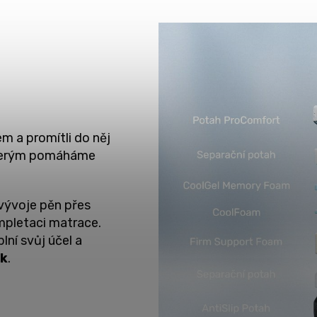
em a promítli do něj
terým pomáháme
vývoje pěn přes
ompletaci matrace.
lní svůj účel a
ek
.