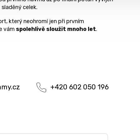
 sladěný celek.
t, který neohromí jen při prvním
de vám
spolehlivě sloužit mnoho let
.
amy.cz
+420 602 050 196