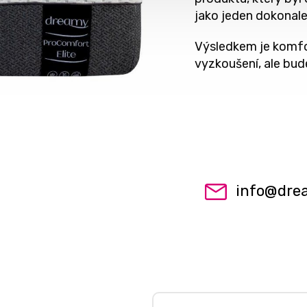
jako jeden dokonale
Výsledkem je komfor
vyzkoušení, ale bu
info
@
dre