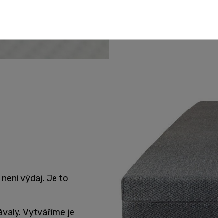
 není výdaj. Je to
valy. Vytváříme je