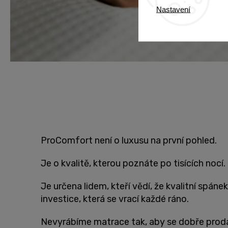
Nastavení
ProComfort není o luxusu na první pohled.
Je o kvalitě, kterou poznáte po tisících nocí.
Je určena lidem, kteří vědí, že kvalitní spánek
investice, která se vrací každé ráno.
Nevyrábíme matrace tak, aby se dobře prodá