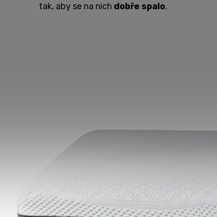
tak, aby se na nich
dobře spalo
.