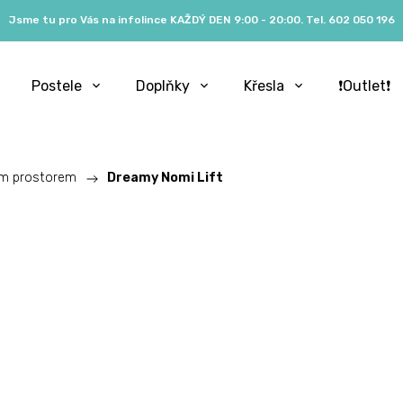
Jsme tu pro Vás na infolince KAŽDÝ DEN 9:00 - 20:00. Tel. 602 050 196
Postele
Doplňky
Křesla
❗️Outlet❗️
ým prostorem
/
Dreamy Nomi Lift