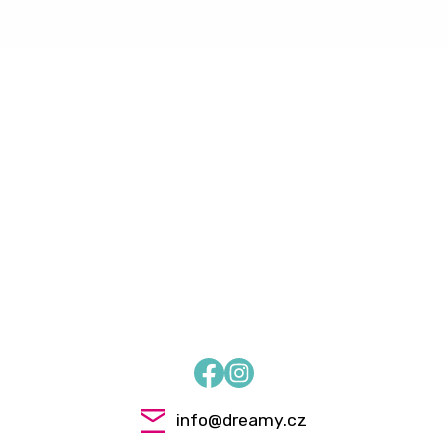
Facebook
Instagram
info
@
dreamy.cz