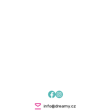
Facebook
Instagram
info
@
dreamy.cz