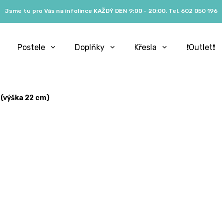
Jsme tu pro Vás na infolince KAŽDÝ DEN 9:00 - 20:00. Tel. 602 050 196
Postele
Doplňky
Křesla
❗️Outlet❗️
(výška 22 cm)