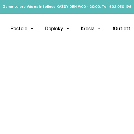
Jsme tu pro Vás na infolince KAŽDÝ DEN 9:00 - 20:00. Tel. 602 050 196
Postele
Doplňky
Křesla
❗️Outlet❗️